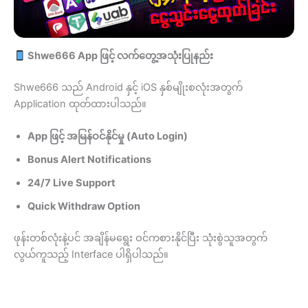
Shwe666 App ဖြင့် လက်တွေ့အသုံးပြုနည်း
Shwe666 သည် Android နှင့် iOS နှစ်မျိုးစလုံးအတွက်
Application ထုတ်ထားပါသည်။
App ဖြင့် အမြန်ဝင်နိုင်မှု (Auto Login)
Bonus Alert Notifications
24/7 Live Support
Quick Withdraw Option
ဖုန်းတစ်လုံးနဲ့ပင် အချိန်မရွေး ဝင်ကစားနိုင်ပြီး သုံးစွဲသူအတွက်
လွယ်ကူသည့် Interface ပါရှိပါသည်။