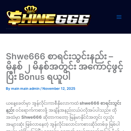
Skip
to
content
shwe66.com
Shwe666 စာရင်းသွင်းနည်း –
မိနစ် ၂ မိနစ်အတွင်း အကောင့်ဖွင့်
ပြီး Bonus ရယူပါ
By
main main admin
/
November 12, 2025
ယနေ့ခေတ်မှာ အွန်လိုင်းကာစီနိုလောကထဲ
shwe666 စာရင်းသွင်း
နည်း
ဝင်ရောက်ကစားဖို့ အချိန်အနည်းငယ်ပဲလိုအပ်ပါသည်။ ထို
အထဲမှာ
Shwe666
ဆိုတာကတော့ မြန်မာနိုင်ငံအတွင်း လူသုံး
အများဆုံး ဖြစ်လာနေတဲ့ အွန်လိုင်းလောင်းကစားဆိုဒ်တစ်ခု ဖြစ်ပါ