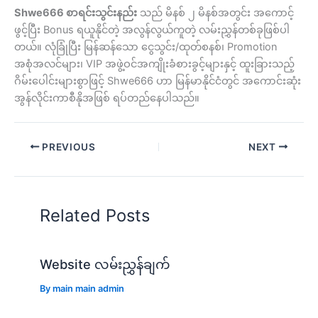
Shwe666 စာရင်းသွင်းနည်း
သည် မိနစ် ၂ မိနစ်အတွင်း အကောင့်
ဖွင့်ပြီး Bonus ရယူနိုင်တဲ့ အလွန်လွယ်ကူတဲ့ လမ်းညွှန်တစ်ခုဖြစ်ပါ
တယ်။ လုံခြုံပြီး မြန်ဆန်သော ငွေသွင်း/ထုတ်စနစ်၊ Promotion
အစုံအလင်များ၊ VIP အဖွဲ့ဝင်အကျိုးခံစားခွင့်များနှင့် ထူးခြားသည့်
ဂိမ်းပေါင်းများစွာဖြင့် Shwe666 ဟာ မြန်မာနိုင်ငံတွင် အကောင်းဆုံး
အွန်လိုင်းကာစီနိုအဖြစ် ရပ်တည်နေပါသည်။
PREVIOUS
NEXT
Related Posts
Website လမ်းညွှန်ချက်
By
main main admin