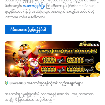
တယ်။ လုံခြုံမှုမြင့်ပြီး ငွေသွင်း၊ ငွေထုတ် လွယ်ကူသည့်အပြင် မိနစ် ၂
မိနစ်အတွင်း
အကောင့်ဖွင့်ပြီး
ကြိုဆိုဘောနပ် (Welcome Bonus)
ရယူနိုင်တာကြောင့် အသုံးပြုသူများအတွက် အလွန်အဆင်ပြေတဲ့
Platform တစ်ခုဖြစ်ပါတယ်။
ဂိမ်းအကောင့်ဖွင့်ရန်နှိပ်ပါ
Shwe666 အကောင့်ဖွင့်ရန်လိုအပ်သည့်အချက်များ
အကောင့်ဖွင့်မှုမပြုလုပ်မီ သင်အနေနဲ့ အောက်ပါအချက်အလက်
အချို့ကို ပြင်ဆင်ထားသင့်ပါသည် –