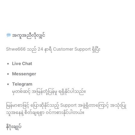
အကူအညီလိုလျှင်
Shwe666 သည် 24 နာရီ Customer Support ရှိပြီး
Live Chat
Messenger
Telegram
မှတစ်ဆင့် အမြန်တုံ့ပြန်မှု ရရှိနိုင်ပါသည်။
မြန်မာစာဖြင့် ပြောဆိုနိုင်သည့် Support အဖွဲ့ရှိတာကြောင့် အသုံးပြု
သူအနေနဲ့ စိတ်ချရစွာ ဝင်ကစားနိုင်ပါတယ်။
နိဂုံးချုပ်