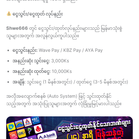
ငွေသွင်း/ငွေထုတ် လုပ်နည်း
Shwe666
တွင် ငွေသွင်း/ထုတ်လုပ်နည်းများသည် မြန်မာသုံးစွဲ
သူများအတွက် အလွန်လွယ်ကူပါသည်။
ငွေသွင်းနည်း:
Wave Pay / KBZ Pay / AYA Pay
အနည်းဆုံး သွင်းငွေ:
3,000Ks
အနည်းဆုံး ထုတ်ငွေ:
10,000Ks
အချိန်:
သွင်းငွေ (1 မိနစ်အတွင်း) / ထုတ်ငွေ (3-5 မိနစ်အတွင်း)
အလိုအလျောက်စနစ် (Auto System) ဖြင့် သွင်းထုတ်နိုင်
သည့်အတွက် အသုံးပြုသူများအတွက် လုံခြုံမှုမြင့်မားပါသည်။