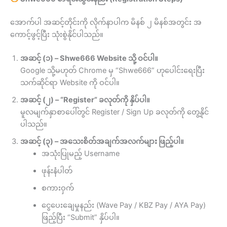
အောက်ပါ အဆင့်တိုင်းကို လိုက်နာပါက မိနစ် ၂ မိနစ်အတွင်း အ
ကောင့်ဖွင့်ပြီး သုံးစွဲနိုင်ပါသည်။
အဆင့် (၁) – Shwe666 Website သို့ ဝင်ပါ။
Google သို့မဟုတ် Chrome မှ “Shwe666” ဟုပေါင်းရေးပြီး
သက်ဆိုင်ရာ Website ကို ဝင်ပါ။
အဆင့် (၂) – “Register” ခလုတ်ကို နှိပ်ပါ။
မူလမျက်နှာစာပေါ်တွင် Register / Sign Up ခလုတ်ကို တွေ့နိုင်
ပါသည်။
အဆင့် (၃) – အသေးစိတ်အချက်အလက်များ ဖြည့်ပါ။
အသုံးပြုမည့် Username
ဖုန်းနံပါတ်
စကားဝှက်
ငွေပေးချေမှုနည်း (Wave Pay / KBZ Pay / AYA Pay)
ဖြည့်ပြီး “Submit” နှိပ်ပါ။