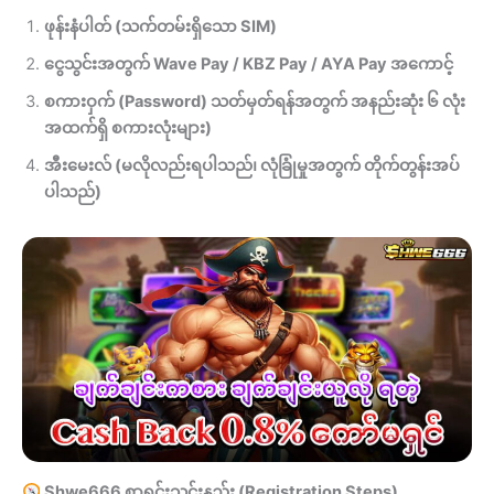
ဖုန်းနံပါတ် (သက်တမ်းရှိသော SIM)
ငွေသွင်းအတွက် Wave Pay / KBZ Pay / AYA Pay အကောင့်
စကားဝှက် (Password) သတ်မှတ်ရန်အတွက် အနည်းဆုံး ၆ လုံး
အထက်ရှိ စကားလုံးများ)
အီးမေးလ် (မလိုလည်းရပါသည်၊ လုံခြုံမှုအတွက် တိုက်တွန်းအပ်
ပါသည်)
Shwe666 စာရင်းသွင်းနည်း (Registration Steps)