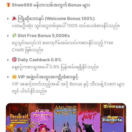
Shwe666 မန်ဘာသစ်အတွက် Bonus များ
ကြိုဆိုဘောနပ် (Welcome Bonus 100%)
ပထမဦးဆုံး သွင်းငွေတစ်ခုပေါ် 100% ထပ်ပေးခံစားနိုင်သည်။
Slot Free Bonus 5,000Ks
ငွေသွင်းမလုပ်ဘဲ စလော့ဂိမ်းစမ်းသပ်ကစားနိုင်သည့် Free
Credit ဖြစ်သည်။
Daily Cashback 0.8%
နေ့စဉ်ကစားမှုအပေါ် 0.8% ပြန်အမ်းရရှိနိုင်သည်။
VIP အဖွဲ့ဝင်အထူးအကျိုးခံစားခွင့်
VIP အဆင့်တက်သည့်အခါ အပို Bonus နှင့် သီးသန့် Event များ
တွင် ပါဝင်နိုင်သည်။