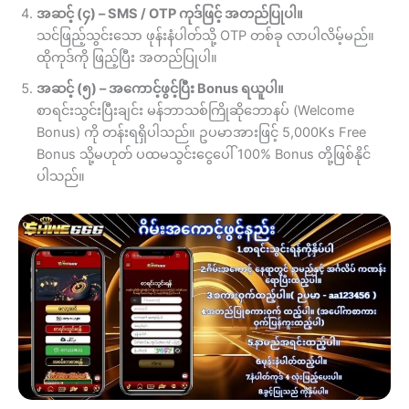
အဆင့် (၄) – SMS / OTP ကုဒ်ဖြင့် အတည်ပြုပါ။
သင်ဖြည့်သွင်းသော ဖုန်းနံပါတ်သို့ OTP တစ်ခု လာပါလိမ့်မည်။
ထိုကုဒ်ကို ဖြည့်ပြီး အတည်ပြုပါ။
အဆင့် (၅) – အကောင့်ဖွင့်ပြီး Bonus ရယူပါ။
စာရင်းသွင်းပြီးချင်း မန်ဘာသစ်ကြိုဆိုဘောနပ် (Welcome
Bonus) ကို တန်းရရှိပါသည်။ ဥပမာအားဖြင့် 5,000Ks Free
Bonus သို့မဟုတ် ပထမသွင်းငွေပေါ် 100% Bonus တို့ဖြစ်နိုင်
ပါသည်။